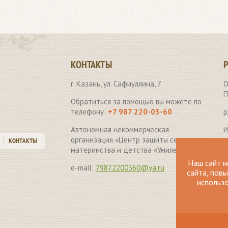
КОНТАКТЫ
г. Казань, ул. Сафиуллина, 7
О
П
Обратиться за помощью вы можете по
телефону:
+7 987 220-03-60
р
Автономная некоммерческая
И
организация «Центр защиты семьи,
КОНТАКТЫ
Б
материнства и детства «Умиление» .
Наш сайт и
к
e-mail:
79872200360@ya.ru
сайта, пов
использо
К
П
н
з