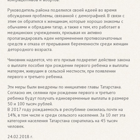
Руководитель района поделился своей идеей во время
обсуждения проблемы, связанной с демографией. В связи с
этим он обратился к женщинам, которые хорошо знакомы с
обычаями и обрядами татар, а также к тем, кто работает в
медицинских учреждениях, призывая их активно
пропагандировать идеи неприменения противозачаточных
средств и отказа от прерывания беременности среди женщин
детородного возраста.
Чиновник надеется, что его призыв подкрепит действие закона
о выплате пособия при рождении первого ребенка и выплаты
матерям, живущим в сельской местности, при появлении
первого и третьего ребенка.
Эти меры были внедрены по инициативе главы Татарстана.
Согласно им, селянки при рождении первого и третьего
ребенка будут получать единовременные выплаты в размере
50 и 100 тысяч рублей.
В 2017 году рождаемость в республике снизилась почти на
14%, в том числе и среди сельского населения. За 10 лет эта
категория населения Татарстана сократилась на 45 тысяч
человек.
24.02.2018 г.