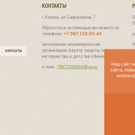
КОНТАКТЫ
г. Казань, ул. Сафиуллина, 7
О
П
Обратиться за помощью вы можете по
телефону:
+7 987 220-03-60
р
Автономная некоммерческая
И
организация «Центр защиты семьи,
КОНТАКТЫ
Б
материнства и детства «Умиление» .
Наш сайт и
к
e-mail:
79872200360@ya.ru
сайта, пов
использо
К
П
н
з
«
О
Н
п