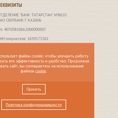
РЕКВИЗИТЫ
ТДЕЛЕНИЕ "БАНК ТАТАРСТАН" №8610
АО СБЕРБАНК Г. КАЗАНЬ
/с 40703810662000000907
НН получателя: 1659173261
ИК 049205603
спользует файлы cookie, чтобы улучшить работу
ор.счет 30101810600000000603
ысить его эффективность и удобство. Продолжая
вать сайт, вы соглашаетесь на использование
ПП получателя: 165901001
файлов
.
cookie
олучатель: Автономная
екоммерческая организация «Центр
ащиты семьи, материнства и детства
Принять
Умиление» (в системе Сбербанк
нлайн вводить без кавычек)
Политика конфиденциальности
азначение платежа: Добровольное
ожертвование на уставные цели