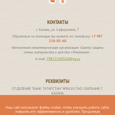
КОНТАКТЫ
г. Казань, ул. Сафиуллина, 7
Обратиться за помощью вы можете по телефону:
+7 987
220-03-60
Автономная некоммерческая организация «Центр защиты
семьи, материнства и детства «Умиление» .
e-mail:
79872200360@ya.ru
РЕКВИЗИТЫ
ОТДЕЛЕНИЕ "БАНК ТАТАРСТАН" №8610 ПАО СБЕРБАНК Г.
КАЗАНЬ
р/с 40703810662000000907
ИНН получателя: 1659173261
Наш сайт использует файлы cookie, чтобы улучшить работу сайта,
повысить его эффективность и удобство. Продолжая
БИК 049205603