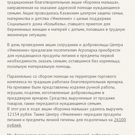
традиционная благотворительная акция «Корзина малыша»,
направленная на оказание адресной помощи нуждающимся
семьям. Акция проводилась Казанским центром защиты семьи,
материнства и детства «Умиление» с целью поддержки
Социального дома «Колыбель», ставшего приютом для
беременных женщин и матерей с детьми, попавших в трудную
жизненную ситуацию.
В день проведения акции сотрудники и добровольцы Центра
«Умиление» предлагали посетителям Агропарка приобрести
для нуждающихся продукты питания и предметы первой
необходимости, оказать семьям, оставшимся без кормильца,
посильную материальную помощь.
Параллельно со сбором помощи на территории торгового
комплекса по традиции работала благотворительная ярмарка.
На прилавке были представлены изделия ручной работы,
игрушки, поделки, изготовленные добровольцами в
преддверии ярмарки. Средства, вырученные от продажи
товаров, также передаются нуждающимся семьям.
В этот раз в ходе акции «Корзина малыша» удалось выручить
12154 рубля. Также Центру «Умиление» передали продукты
питания и предметы личной гигиены для подопечных на
26100
рублей.
Мы благодарим всех наших жертвователей, добровольцев,