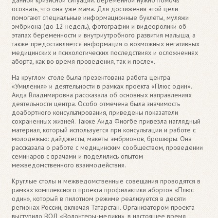
осознать, что она уже мама. Для достижения этой цели
помогают специальные информационные буклеты, муляжи
эмбриона (до 12 недель), фотографии и видеоролики об
этапах беременности и внутриутробного развития малыша, а
также предоставляется информация о возможных негативных
медицинских и психологических последствиях и осложнениях
аборта, как во время проведения, так и после».
На круглом столе была презентована работа центра
«Умиления» и деятельности в рамках проекта «Плюс один».
Аида Владимировна рассказала об основных направлениях
деятельности центра. Особо отмечена была значимость
доабортного консультирования, приведены показатели
сохраненных жизней. Также Аида Фиогбе привезла наглядный
материал, который используется при консультации и работе с
молодежью: дайджесты, макеты эмбрионов, брошюры. Она
рассказала о работе с медицинским сообществом, проведении
семинаров с врачами и поделились опытом
межведомственного взаимодействия.
Круглые столы и межведомственные совещания проводятся в
рамках комплексного проекта профилактики абортов «Плюс
один», который в пилотном режиме реализуется в десяти
регионах России, включая Татарстан. Организатором проекта
выступило ВОД «Волонтеры-медики», в настоящее время