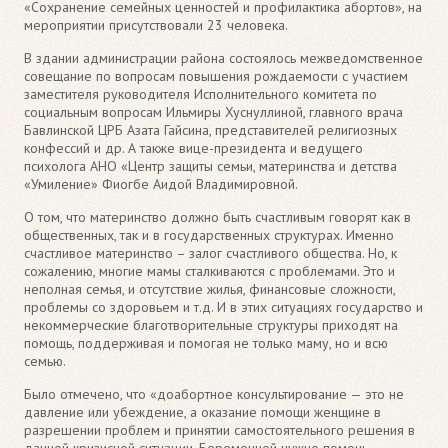
«Сохранение семейных ценностей и профилактика абортов», на
мероприятии присутствовали 23 человека.
В здании администрации района состоялось межведомственное
совещание по вопросам повышения рождаемости с участием
заместителя руководителя Исполнительного комитета по
социальным вопросам Ильмиры Хуснуллиной, главного врача
Бавлинской ЦРБ Азата Гайсина, представителей религиозных
конфессий и др. А также вице-президента и ведущего
психолога АНО «Центр защиты семьи, материнства и детства
«Умиление» Фиогбе Аидой Владимировной.
О том, что материнство должно быть счастливым говорят как в
общественных, так и в государственных структурах. Именно
счастливое материнство – залог счастливого общества. Но, к
сожалению, многие мамы сталкиваются с проблемами. Это и
неполная семья, и отсутствие жилья, финансовые сложности,
проблемы со здоровьем и т.д. И в этих ситуациях государство и
некоммерческие благотворительные структуры приходят на
помощь, поддерживая и помогая не только маму, но и всю
семью.
Было отмечено, что «доабортное консультирование — это не
давление или убеждение, а оказание помощи женщине в
разрешении проблем и принятии самостоятельного решения в
данной кризисной ситуации. Беременной нужно помочь