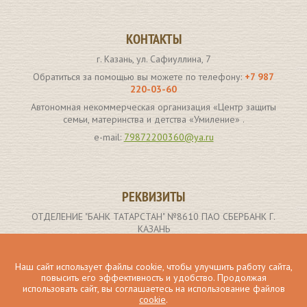
КОНТАКТЫ
г. Казань, ул. Сафиуллина, 7
Обратиться за помощью вы можете по телефону:
+7 987
220-03-60
Автономная некоммерческая организация «Центр защиты
семьи, материнства и детства «Умиление» .
e-mail:
79872200360@ya.ru
РЕКВИЗИТЫ
ОТДЕЛЕНИЕ "БАНК ТАТАРСТАН" №8610 ПАО СБЕРБАНК Г.
КАЗАНЬ
р/с 40703810662000000907
ИНН получателя: 1659173261
Наш сайт использует файлы cookie, чтобы улучшить работу сайта,
повысить его эффективность и удобство. Продолжая
БИК 049205603
использовать сайт, вы соглашаетесь на использование файлов
cookie
.
кор.счет 30101810600000000603