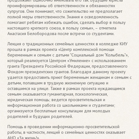
проинформированы об ответственности и обязанностях
супругов. Они понимают, что сожительство не предполагает
полной меры ответственности. Знания и осведомленность
помогают ребятам избежать ошибок, сделать выбор в пользу
настоящего крепкого союза, в пользу семьи», – отметила
Анастасия Белобородова после встречи со студентами.
Лекция о традиционных семейных ценностях в колледже КИУ
прошла в рамках проекта «Центр комплексной помощи
беременным и семьям с детьми "Социальный дом "Колыбель"»,
который реализуется Центром «Умиление» с использованием
гранта Президента Российской Федерации, предоставленного
Фондом президентских грантов. Благодаря данному проекту
удается предоставить приют беременным женщинам и семьям с
детьми, попавшим в трудную жизненную ситуацию и
оставшимся на улице. Также в рамках проекта нуждающимся
семьям оказывается гуманитарная, психологическая,
юридическая помощь; ведется просветительская и
информационная работа со школьниками и студентами;
организуются бесплатные консультации для молодых
родителей и будущих родителей.
Помощь в проведении информационно-просветительской
работы, в частности, лекций о семейных ценностях оказывает
АНО «За жизнь!».