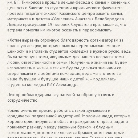
им. В.Г. Тимирясова прошла лекция-беседа о семье и семейных
ценностях. Занятие со студентами юридического факультета
провела педагог-психолог Казанского центра защиты семьи,
материнства и детства «Умиление» Анастасия Белобородова.
Лекцию прослушали 19 человек. Слушатели признавались, что
встреча помогла им многое осознать и переосмыслить.
«Хотим выразить огромную благодарность организаторам за
полезную лекцию, которая помогла переосмыслить многие
ценности и направить студентов колледжа в нужное русло, ведь
были затронуты темы, актуальные для нашего возраста: темы
любви, ответственности и семьи. Полученные знания мы будем
использовать в жизни, а так же будем делиться знаниями со
сверстниками и с ребятами помладше, ведь мы в ответе за
наше будущее и будущее наших детей!», – поделилась
студентка колледжа КИУ Александра.
Лектор поблагодарила слушателей за обратную связь и
сотрудничество.
«Было очень интересно работать с такой думающей и
юридически подкованной аудиторией. Молодые люди, которые
хорошо ориентируются в области гражданского права, видят и
понимают разницу между законным браком и блудным
сожительством, которое не является браком, хотя некоторые
продолжают ошибочно именовать его так. Будущие юристы