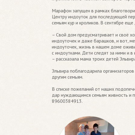
Марафон запущен в рамках благотвори
Центру индоуток для последующей пер
семьям кур и кроликов. В сентябре еще
– Свой дом предусматривает и своё х
индоуточек и даже барашков, и вот, ме
индоуточек, жизнь в нашем доме оживи
с индоутками. Дети следят за ними и в
– рассказала мама троих детей Эльвир
Эльвира поблагодарила организаторов 
другим семьям.
В списке пожеланий от наших подопечн
дар нуждающимся семьям живность и по
89600384913.