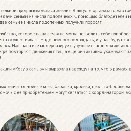
тельной программы «Спаси жизни». В августе организаторы эт
едачи семьям из числа подопечных. С помощью благодетелей 
 две семьи из числа подопечных получили поросят.
озяйство, которое наша семья не могла позволить себе приобрес
чта осуществилась. Надо немного подождать, и у нас будут сво
лась. Наш папа всё модернизирует, улучшает загон для живнос
 игре повторяют движения птиц, а еще они активно ухаживают за
а.
акции «Козу в семью» и выразила надежду на то, что в рамках 
ых значатся дойные козы, барашки, кролики, цеплята-бройлеры
мочь с ее приобретением могут связаться с координатором ак