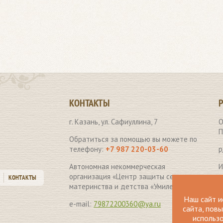
КОНТАКТЫ
г. Казань, ул. Сафиуллина, 7
О
П
Обратиться за помощью вы можете по
телефону:
+7 987 220-03-60
р
Автономная некоммерческая
И
организация «Центр защиты семьи,
КОНТАКТЫ
Б
материнства и детства «Умиление» .
Наш сайт и
к
e-mail:
79872200360@ya.ru
сайта, пов
использо
К