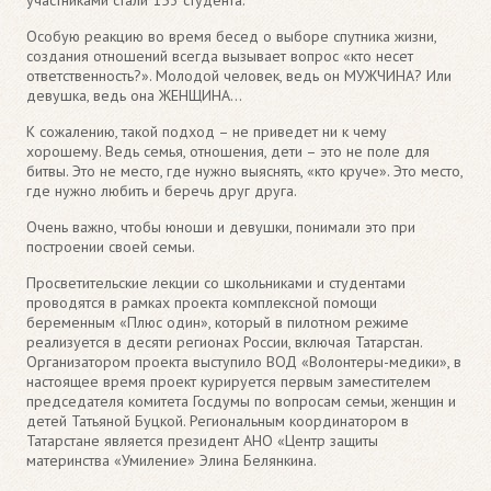
Особую реакцию во время бесед о выборе спутника жизни,
создания отношений всегда вызывает вопрос «кто несет
ответственность?». Молодой человек, ведь он МУЖЧИНА? Или
девушка, ведь она ЖЕНЩИНА…
К сожалению, такой подход – не приведет ни к чему
хорошему. Ведь семья, отношения, дети – это не поле для
битвы. Это не место, где нужно выяснять, «кто круче». Это место,
где нужно любить и беречь друг друга.
Очень важно, чтобы юноши и девушки, понимали это при
построении своей семьи.
Просветительские лекции со школьниками и студентами
проводятся в рамках проекта комплексной помощи
беременным «Плюс один», который в пилотном режиме
реализуется в десяти регионах России, включая Татарстан.
Организатором проекта выступило ВОД «Волонтеры-медики», в
настоящее время проект курируется первым заместителем
председателя комитета Госдумы по вопросам семьи, женщин и
детей Татьяной Буцкой. Региональным координатором в
Татарстане является президент АНО «Центр защиты
материнства «Умиление» Элина Белянкина.