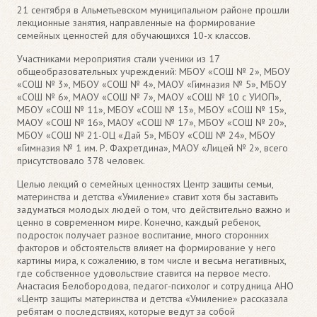
21 сентября в Альметьевском муниципальном районе прошли
лекционные занятия, направленные на формирование
семейных ценностей для обучающихся 10-х классов.
Участниками мероприятия стали ученики из 17
общеобразовательных учреждений: МБОУ «СОШ № 2», МБОУ
«СОШ № 3», МБОУ «СОШ № 4», МАОУ «Гимназия № 5», МБОУ
«СОШ № 6», МАОУ «СОШ № 7», МАОУ «СОШ № 10 с УИОП»,
МБОУ «СОШ № 11», МБОУ «СОШ № 13», МБОУ «СОШ № 15»,
МАОУ «СОШ № 16», МАОУ «СОШ № 17», МБОУ «СОШ № 20»,
МБОУ «СОШ № 21-ОЦ «Дай 5», МБОУ «СОШ № 24», МБОУ
«Гимназия № 1 им. Р. Фахретдина», МАОУ «Лицей № 2», всего
присутствовало 378 человек.
Целью лекций о семейных ценностях Центр защиты семьи,
материнства и детства «Умиление» ставит хотя бы заставить
задуматься молодых людей о том, что действительно важно и
ценно в современном мире. Конечно, каждый ребенок,
подросток получает разное воспитание, много сторонних
факторов и обстоятельств влияет на формирование у него
картины мира, к сожалению, в том числе и весьма негативных,
где собственное удовольствие ставится на первое место.
Анастасия Белобородова, педагог-психолог и сотрудница АНО
«Центр защиты материнства и детства «Умиление» рассказала
ребятам о последствиях, которые ведут за собой