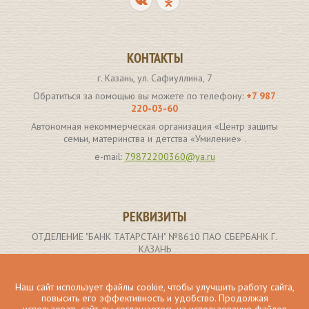
КОНТАКТЫ
г. Казань, ул. Сафиуллина, 7
Обратиться за помощью вы можете по телефону:
+7 987
220-03-60
Автономная некоммерческая организация «Центр защиты
семьи, материнства и детства «Умиление» .
e-mail:
79872200360@ya.ru
РЕКВИЗИТЫ
ОТДЕЛЕНИЕ "БАНК ТАТАРСТАН" №8610 ПАО СБЕРБАНК Г.
КАЗАНЬ
р/с 40703810662000000907
ИНН получателя: 1659173261
Наш сайт использует файлы cookie, чтобы улучшить работу сайта,
повысить его эффективность и удобство. Продолжая
БИК 049205603