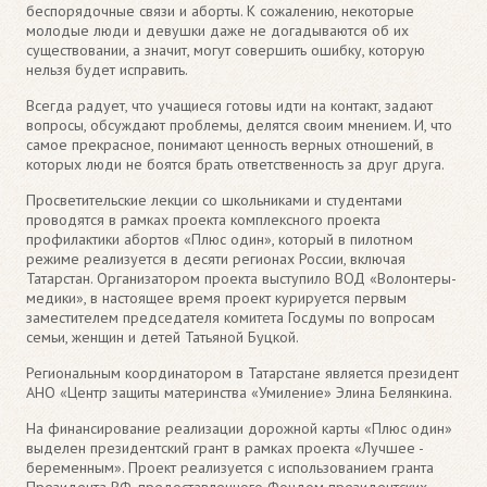
беспорядочные связи и аборты. К сожалению, некоторые
молодые люди и девушки даже не догадываются об их
существовании, а значит, могут совершить ошибку, которую
нельзя будет исправить.
Всегда радует, что учащиеся готовы идти на контакт, задают
вопросы, обсуждают проблемы, делятся своим мнением. И, что
самое прекрасное, понимают ценность верных отношений, в
которых люди не боятся брать ответственность за друг друга.
Просветительские лекции со школьниками и студентами
проводятся в рамках проекта комплексного проекта
профилактики абортов «Плюс один», который в пилотном
режиме реализуется в десяти регионах России, включая
Татарстан. Организатором проекта выступило ВОД «Волонтеры-
медики», в настоящее время проект курируется первым
заместителем председателя комитета Госдумы по вопросам
семьи, женщин и детей Татьяной Буцкой.
Региональным координатором в Татарстане является президент
АНО «Центр защиты материнства «Умиление» Элина Белянкина.
На финансирование реализации дорожной карты «Плюс один»
выделен президентский грант в рамках проекта «Лучшее -
беременным». Проект реализуется с использованием гранта
Президента РФ, предоставленного Фондом президентских