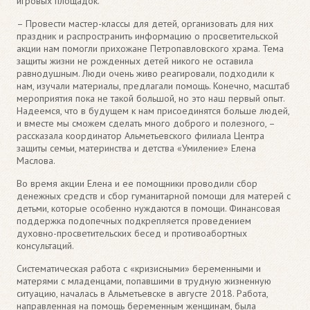
игровых площадок.
– Провести мастер-классы для детей, организовать для них
праздник и распространить информацию о просветительской
акции нам помогли прихожане Петропавловского храма. Тема
защиты жизни не рожденных детей никого не оставила
равнодушным. Люди очень живо реагировали, подходили к
нам, изучали материалы, предлагали помощь. Конечно, масштаб
мероприятия пока не такой большой, но это наш первый опыт.
Надеемся, что в будущем к нам присоединятся больше людей,
и вместе мы сможем сделать много доброго и полезного, –
рассказала координатор Альметьевского филиала Центра
защиты семьи, материнства и детства «Умиление» Елена
Маслова.
Во время акции Елена и ее помощники проводили сбор
денежных средств и сбор гуманитарной помощи для матерей с
детьми, которые особенно нуждаются в помощи. Финансовая
поддержка подопечных подкрепляется проведением
духовно-просветительских бесед и противоабортных
консультаций.
Систематическая работа с «кризисными» беременными и
матерями с младенцами, попавшими в трудную жизненную
ситуацию, началась в Альметьевске в августе 2018. Работа,
направленная на помощь беременным женщинам, была