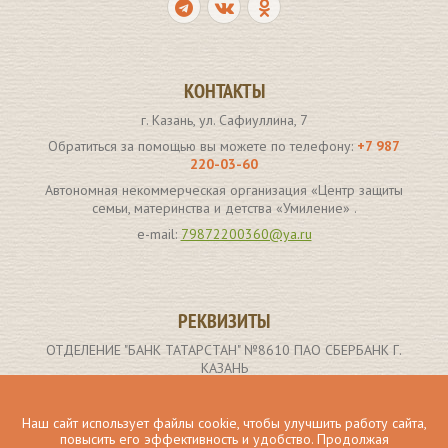
КОНТАКТЫ
г. Казань, ул. Сафиуллина, 7
Обратиться за помощью вы можете по телефону:
+7 987
220-03-60
Автономная некоммерческая организация «Центр защиты
семьи, материнства и детства «Умиление» .
e-mail:
79872200360@ya.ru
РЕКВИЗИТЫ
ОТДЕЛЕНИЕ "БАНК ТАТАРСТАН" №8610 ПАО СБЕРБАНК Г.
КАЗАНЬ
р/с 40703810662000000907
ИНН получателя: 1659173261
Наш сайт использует файлы cookie, чтобы улучшить работу сайта,
повысить его эффективность и удобство. Продолжая
БИК 049205603