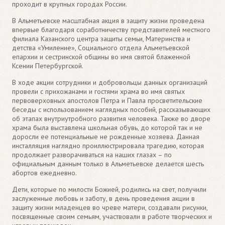
проходит в крупных городах России.
В Альметьевске масштабная акция в защиту жизни проведена
впервые благодаря соработничеству представителей местного
филиала Казанского центра защиты семьи, Материнства и
детства «Умиление», Социального отдела Альметьевской
епархии и сестринской общины во имя святой блаженной
Ксении Петербургской.
В ходе акции сотрудники и добровольцы данных организаций
провели с прихожанами и гостями храма во имя святых
первоверховных апостолов Петра и Павла просветительские
беседы с использованием наглядных пособий, рассказывающих
об этапах внутриутробного развития человека. Также во дворе
храма была выставлена школьная обувь, до которой так и не
доросли ее потенциальные не рожденные хозяева. Данная
инсталляция наглядно проиллюстрировала трагедию, которая
продолжает разворачиваться на наших глазах – по
официальным данным только в Альметьевске делается шесть
абортов ежедневно.
Дети, которые по милости Божией, родились на свет, получили
заслуженные любовь и заботу, в день проведения акции в
защиту жизни младенцев во чреве матери, создавали рисунки,
посвященные своим семьям, участвовали в работе творческих и