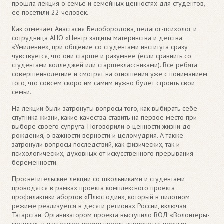
прошла лекция о семье и семейных ценностях для студентов,
её посетили 22 человек.
Как отмечает Анастасия Белобородова, педагог-психолог и
сотрудница АНО «Центр защиты материнства и детства
«Умиление», при общение со студентами института сразу
чувствуется, что они старше и разумнее (если сравнить со
студентами колледжей или старшеклассниками). Все ребята
совершеннолетние и смотрят на отношения уже с пониманием
того, что совсем скоро им самим нужно будет строить свои
семьи.
На лекции были затронуты вопросы того, как выбирать себе
спутника жизни, какие качества ставить на первое место при
выборе своего супруга. Поговорили о ценности жизни до
рождения, о важности верности и целомудрия. А также
затронули вопросы последствий, как физических, так и
психологических, духовных от искусственного прерывания
беременности.
Просветительские лекции со школьниками и студентами
проводятся в рамках проекта комплексного проекта
профилактики абортов «Плюс один», который в пилотном
режиме реализуется в десяти регионах России, включая
Татарстан. Организатором проекта выступило ВОД «Волонтеры-
медики», в настоящее время проект курируется первым