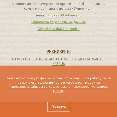
Автономная некоммерческая организация «Центр защиты
семьи, материнства и детства «Умиление» .
e-mail:
79872200360@ya.ru
Обработка персональных данных
Обработка файлов cookie
РЕКВИЗИТЫ
ОТДЕЛЕНИЕ "БАНК ТАТАРСТАН" №8610 ПАО СБЕРБАНК Г.
КАЗАНЬ
р/с 40703810662000000907
ИНН получателя: 1659173261
Наш сайт использует файлы cookie, чтобы улучшить работу сайта,
повысить его эффективность и удобство. Продолжая
БИК 049205603
использовать сайт, вы соглашаетесь на использование файлов
cookie
.
кор.счет 30101810600000000603
КПП получателя: 165901001
Получатель: Автономная некоммерческая организация
Принять
«Центр защиты семьи, материнства и детства «Умиление» (в
системе Сбербанк Онлайн вводить без кавычек)