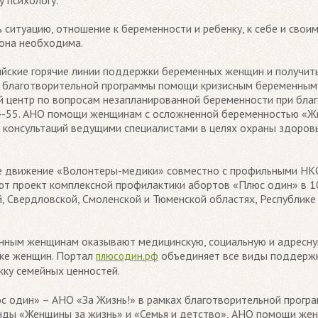
 психологу.
ситуацию, отношение к беременности и ребенку, к себе и свои
 она необходима.
ийские горячие линии поддержки беременных женщин и получить
ах благотворительной программы помощи кризисным беременны
ый центр по вопросам незапланированной беременности при бла
-44-55. АНО помощи женщинам с осложненной беременностью «
 консультаций ведущими специалистами в целях охраны здоров
е движение «Волонтеры-медики» совместно с профильными НК
ют проект комплексной профилактики абортов «Плюс один» в 10
, Свердловской, Смоленской и Тюменской областях, Республике 
нным женщинам оказывают медицинскую, социальную и адресну
жке женщин. Портал
объединяет все виды поддержк
плюсодин.рф
ку семейных ценностей.
юс один» – АНО «За Жизнь!» в рамках благотворительной прог
нды «Женщины за жизнь» и «Семья и детство», АНО помощи же