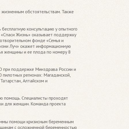
м жизненным обстоятельствам. Также
 бесплатную консультацию у опытного
м «Спаси Жизнь» оказывает поддержку
готворительном фонде «Семья и
Жизни Луч» окажет информационную
ья женщины и ее плода по номеру 8
О при поддержке Минздрава России и
 пилотных регионах: Магаданской,
Татарстан, Алтайском и
ю помощь. Специалисты проходят
и для женщин. Команда проекта
раммы помощи кризисным беременным
нщинам с осложненной беременностью