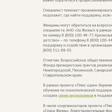
важно обратиться к профессиональному
Специалист поможет проанализировать 
подскажет, где найти поддержку, если
Женщины могут обратиться на всеросс
специалиста. АНО «За Жизнь!» в рамк
по номеру 8 (800) 100-48-77, Кризисн
детство» – по телефону 8 (800) 100
поддержку и содействие в организации
(800) 511-88-05.
Отметим, Всероссийское общественно
Фонда президентских грантов реализу
Нижегородской, Пензенской, Самарской
Ставропольском краях.
В рамках проекта «Плюс один» береме
обучение по психологической поддер
создала
в поддерж
серию видеороликов
В числе соорганизаторов проекта «Пл
«Спаси Жизнь», благотворительные фо