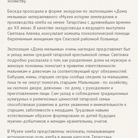
хозяйству.
Беседа проходила в форме экскурсии по экспозициям «Дома
мельника» интерактивного «Музея истории земледелия и
производства хлеба на земле Татарстана с древнейших времен
до XX века». В качестве экскурсовода и ведущего выступила
Светлана Алеева, консультант комнаты психологической помощи
беременным женщинам при Спасской районной больнице.
Экспозиция «Дома мельника» очень наглядно представляет быт
и уклад жизни средней татарской крестьянской семьи. Светлана
подробно рассказала о том, как разделение дома на мужскую и
женскую половины помогает в привитии ответственности
мальчикам и девочкам за соответствующий круг обязанностей.
Бабушки, мамы, старшие сестры сообща следили за малышами,
пока те не смогут помогать старшим. Мальчишки - по хозяйству,
на скотном дворе, девчонки - по дому, с рукоделием и
приготовлением пищи. Сам уклад и соблюдение традиционных
культурных и религиозных ценностей татарской семьи
способствовал развитию в детях уважения и внимательности к
старшим, заботливости к младшим. Трудовые навыки
естественным образом формировали из детей будущих
мужчин-добытчиков и женщин-хранительниц очагов.
В Музее хлеба представлены экспонаты, показывающие
историческую роль хлеба в жизни народов Татарстана.