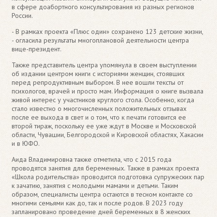
в сфере доабортного консультирования из разных регионов
России.
- В рамках проекта «Плюс один» сохранено 123 детские жизни,
- огласила результаты многоплановой деятельности центра
вице-президент.
Также представитель центра упомянула в своем выступлении
об издании центром книги с историями женщин, стоявших
перед репродуктивным выбором. В нее вошли тексты от
психологов, врачей и просто мам. Информация о книге вызвала
живой интерес у участников круглого стола. Особенно, когда
стало известно о многочисленных положительных отзывах
после ее выхода в свет и о том, что к печати готовится ее
второй тираж, поскольку ее уже ждут в Москве и Московской
области, Чувашии, Белгородской и Кировской областях, Хакасии
и в ЮФО.
Аида Владимировна также отметила, что с 2015 года
проводятся занятия для беременных. Также в рамках проекта
«Школа родительства» проводится подготовка супружеских пар
к зачатию, занятия с молодыми мамами и детьми. Таким
образом, специалисты центра остаются в тесном контакте со
многими семьями как до, так и после родов. В 2023 году
запланировано проведение дней беременных в 8 женских