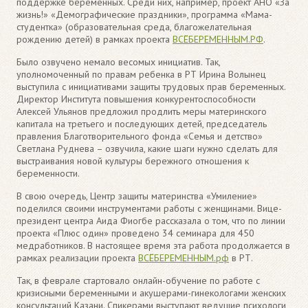
поддержке беременных. Среди них, например, проект АНО «За
жизнь!» «Демографические праздники», программа «Мама-
студентка» (образовательная среда, благожелательная
рождению детей) в рамках проекта
ВСЁБЕРЕМЕННЫМ.РФ
.
Было озвучено немало весомых инициатив. Так,
уполномоченный по правам ребенка в РТ Ирина Волынец
выступила с инициативами защиты трудовых прав беременных.
Директор Института повышения конкурентоспособности
Алексей Ульянов предложил продлить меры материнского
капитала на третьего и последующих детей, председатель
правления Благотворительного фонда «Семья и детство»
Светлана Руднева – озвучила, какие шаги нужно сделать для
выстраивания новой культуры бережного отношения к
беременности.
В свою очередь, Центр защиты материнства «Умиление»
поделился своими инструментами работы с женщинами. Вице-
президент центра Аида Фиогбе рассказала о том, что по линии
проекта «Плюс один» проведено 34 семинара для 450
медработников. В настоящее время эта работа продолжается в
рамках реализации проекта
ВСЁБЕРЕМЕННЫМ.рф
в РТ.
Так, в феврале стартовало онлайн-обучение по работе с
кризисными беременными и акушерами-гинекологами женских
консультаций Казани. Спикерами выступают ведущие психологи