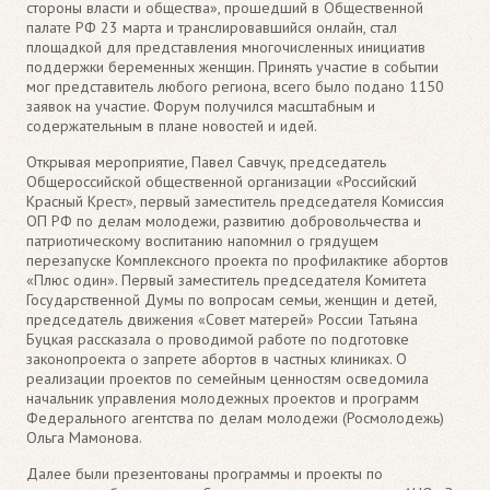
стороны власти и общества», прошедший в Общественной
палате РФ 23 марта и транслировавшийся онлайн, стал
площадкой для представления многочисленных инициатив
поддержки беременных женщин. Принять участие в событии
мог представитель любого региона, всего было подано 1150
заявок на участие. Форум получился масштабным и
содержательным в плане новостей и идей.
Открывая мероприятие, Павел Савчук, председатель
Общероссийской общественной организации «Российский
Красный Крест», первый заместитель председателя Комиссия
ОП РФ по делам молодежи, развитию добровольчества и
патриотическому воспитанию напомнил о грядущем
перезапуске Комплексного проекта по профилактике абортов
«Плюс один». Первый заместитель председателя Комитета
Государственной Думы по вопросам семьи, женщин и детей,
председатель движения «Совет матерей» России Татьяна
Буцкая рассказала о проводимой работе по подготовке
законопроекта о запрете абортов в частных клиниках. О
реализации проектов по семейным ценностям осведомила
начальник управления молодежных проектов и программ
Федерального агентства по делам молодежи (Росмолодежь)
Ольга Мамонова.
Далее были презентованы программы и проекты по